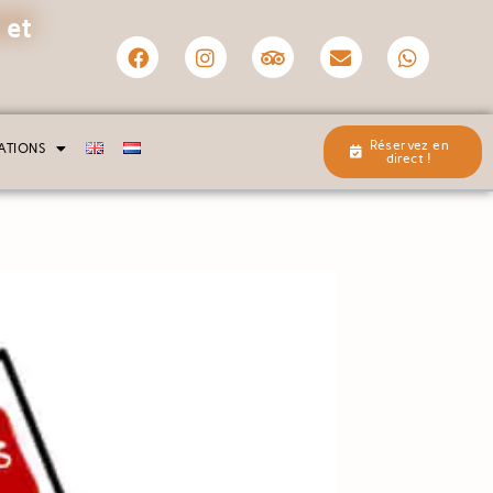
 et
Réservez en
ATIONS
direct !