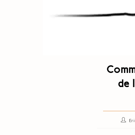
Commu
de 
Er