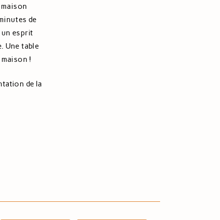
r maison
 minutes de
 un esprit
e. Une table
s maison !
tation de la