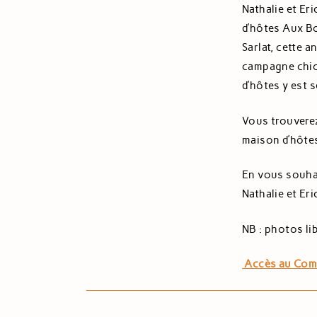
Nathalie et Er
d’hôtes Aux Bo
Sarlat, cette 
campagne chic,
d’hôtes y est 
Vous trouverez
maison d’hôte
En vous souha
Nathalie et Eri
NB : photos li
Accès au Comm