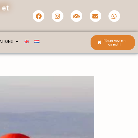
 et
Réservez en
ATIONS
direct !