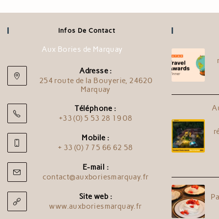
Infos De Contact
Aux Bories de Marquay
Adresse :
254 route de la Bouyerie, 24620
Marquay
A
Téléphone :
+33 (0) 5 53 28 19 08
r
Mobile :
+ 33 (0) 7 75 66 62 58
E-mail :
contact@auxboriesmarquay.fr
Site web :
Pa
www.auxboriesmarquay.fr