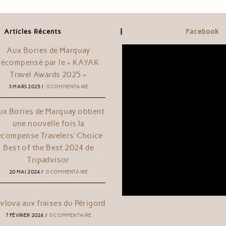
Articles Récents
Facebook
Aux Bories de Marquay
récompensé par le « KAYAK
Travel Awards 2025 »
3 MARS 2025
/
0 COMMENTAIRE
ux Bories de Marquay obtient
une nouvelle fois la
écompense Travelers’ Choice
Best of the Best 2024 de
Tripadvisor
20 MAI 2024
/
0 COMMENTAIRE
vlova aux fraises du Périgord
7 FÉVRIER 2024
/
0 COMMENTAIRE