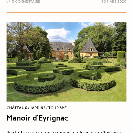
0 COMMENTAIRE
30 MARS 2020
CHÂTEAUX
/
JARDINS
/
TOURISME
Manoir d’Eyrignac
Peut-être serez-vous conquis par le manoir d’Eyrignac