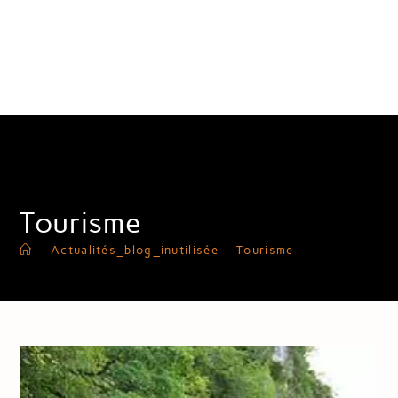
MAISON D'HÔTES B&B AUX BORIES
DE MARQUAY EN DORDOGNE AVEC
PISCINE ET SPA
Tourisme
>
Actualités_blog_inutilisée
>
Tourisme
>
Page 4