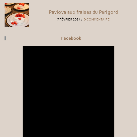
Pavlova aux fraises du Périgord
7 FÉVRIER 2024
/
0 COMMENTAIRE
Facebook