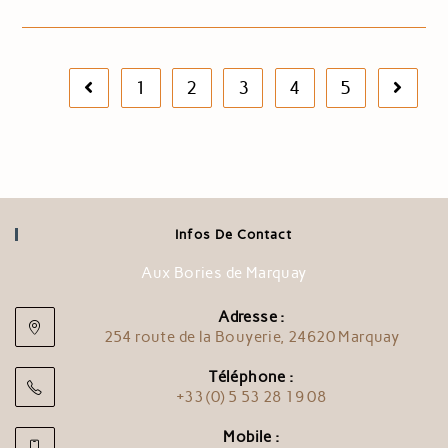
1
2
3
4
5
Infos De Contact
Aux Bories de Marquay
Adresse :
254 route de la Bouyerie, 24620 Marquay
Téléphone :
+33 (0) 5 53 28 19 08
Mobile :